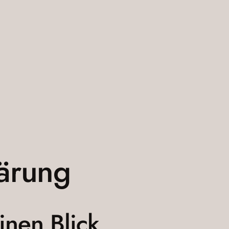
lärung
inen Blick